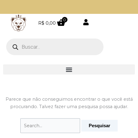
Ir
Pesquisar
para
por:
o
0
R$
0,00
conteúdo
Pesquisar
produtos
Parece que não conseguimos encontrar o que você está
procurando. Talvez fazer uma pesquisa possa ajudar.