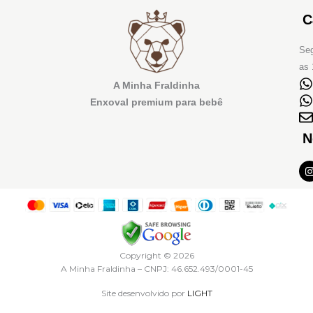
C
Seg
as 
A Minha Fraldinha
Enxoval premium para bebê
N
I
t
r
Copyright © 2026
A Minha Fraldinha – CNPJ: 46.652.493/0001-45
Site desenvolvido por
LIGHT