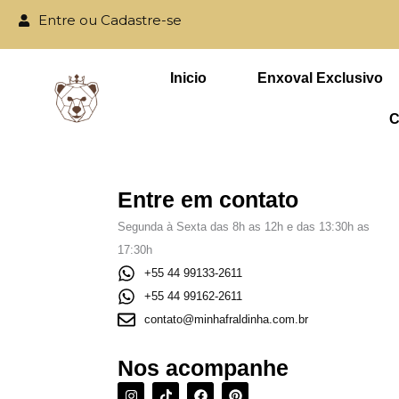
Ir
Entre ou Cadastre-se
para
Todo o site co
o
Inicio
Enxoval Exclusivo
conteúdo
C
Entre em contato
Segunda à Sexta das 8h as 12h e das 13:30h as
17:30h
+55 44 99133-2611
+55 44 99162-2611
contato@minhafraldinha.com.br
Nos acompanhe
I
T
F
P