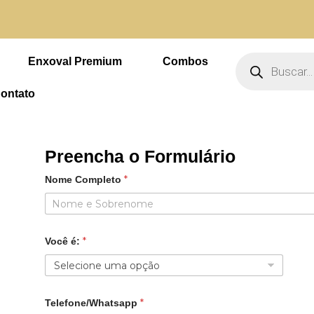
m 5% de desconto no PIX
Pesquisar
produtos
Enxoval Premium
Combos
ontato
Preencha o Formulário
*
Nome Completo
*
Você é:
*
Telefone/Whatsapp