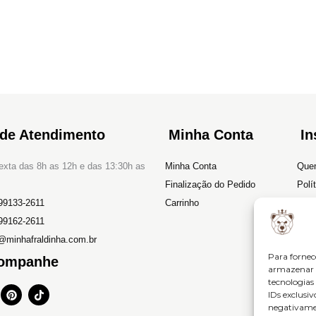
 de Atendimento
Minha Conta
In
xta das 8h as 12h e das 13:30h as
Minha Conta
Que
Finalização do Pedido
Polí
99133-2611
Carrinho
Devo
99162-2611
Polí
@minhafraldinha.com.br
Term
Para fornec
ompanhe
armazenar e
tecnologia
P
T
IDs exclusiv
i
i
negativamen
n
k