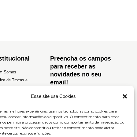
stitucional
Preencha os campos
para receber as
m Somos
novidades no seu
tica de Trocas e
email!
luções
tica de Privacidade
Esse site usa Cookies
os e Condições
er as melhores experiências, usamos tecnologias como cookies para
/ou acessar informações do dispositivo. O consentimento para essas
s nos permitirá processar dados como comportamento de navegação ou
os neste site. Não consentir ou retirar o consentimento pode afetar
te certos recursos e funções.