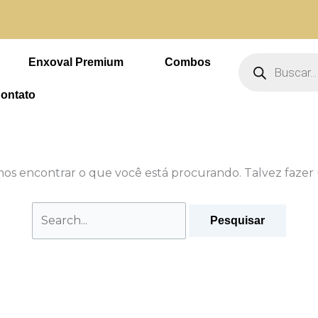
Pesquisar
por:
 4 vezes sem juros
Pesquisar
produtos
Enxoval Premium
Combos
ontato
s encontrar o que você está procurando. Talvez fazer 