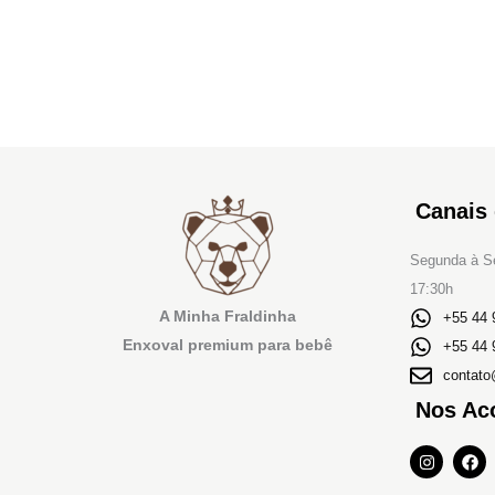
Canais
Segunda à Se
17:30h
A Minha Fraldinha
+55 44 
Enxoval premium para bebê
+55 44 
contato
Nos Ac
I
F
n
a
s
c