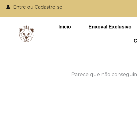
Ir
Entre ou Cadastre-se
para
Parcele em até
o
Inicio
Enxoval Exclusivo
conteúdo
C
Parece que não conseguimo