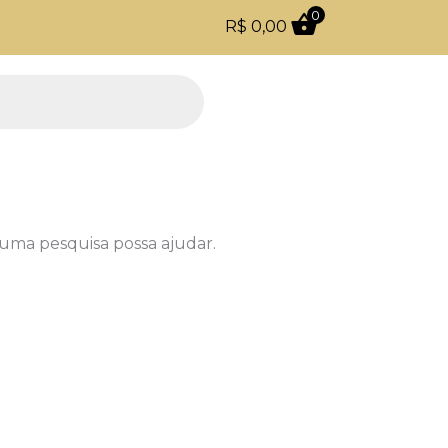
0
R$
0,00
Todo o site com 5% de desconto no PIX
uma pesquisa possa ajudar.