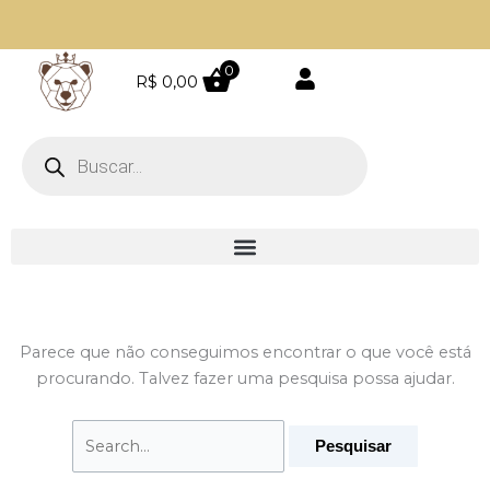
Ir
Pesquisar
para
por:
Parcele em até 4 vezes sem juros
o
0
R$
0,00
conteúdo
Pesquisar
produtos
Parece que não conseguimos encontrar o que você está
procurando. Talvez fazer uma pesquisa possa ajudar.