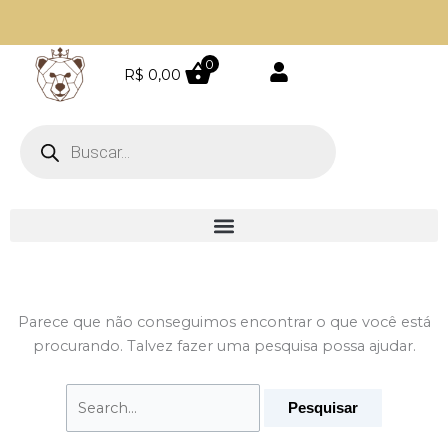
Ir
Pesquisar
para
por:
Parcele em até 4 vezes sem juros
o
0
R$
0,00
conteúdo
Pesquisar
produtos
Parece que não conseguimos encontrar o que você está
procurando. Talvez fazer uma pesquisa possa ajudar.