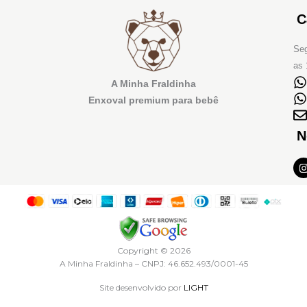
C
Seg
as 
A Minha Fraldinha
Enxoval premium para bebê
N
I
t
r
Copyright © 2026
A Minha Fraldinha – CNPJ: 46.652.493/0001-45
Site desenvolvido por
LIGHT