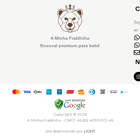
C
Seg
as 
A Minha Fraldinha
Enxoval premium para bebê
N
I
t
r
Copyright © 2026
A Minha Fraldinha – CNPJ: 46.652.493/0001-45
Site desenvolvido por
LIGHT