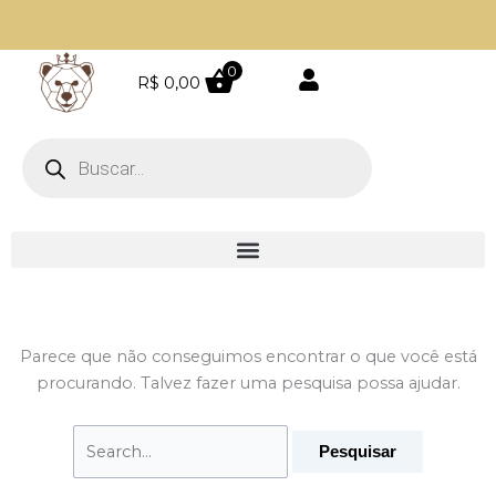
Ir
Pesquisar
para
por:
o
0
R$
0,00
Parcele em até 4 vezes sem juros
conteúdo
Pesquisar
produtos
Parece que não conseguimos encontrar o que você está
procurando. Talvez fazer uma pesquisa possa ajudar.