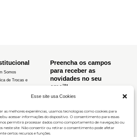
stitucional
Preencha os campos
para receber as
m Somos
novidades no seu
tica de Trocas e
email!
luções
tica de Privacidade
Esse site usa Cookies
os e Condições
er as melhores experiências, usamos tecnologias como cookies para
/ou acessar informações do dispositivo. O consentimento para essas
s nos permitirá processar dados como comportamento de navegação ou
os neste site. Não consentir ou retirar o consentimento pode afetar
te certos recursos e funções.