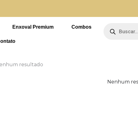
m 5% de desconto no PIX
Pesquisar
produtos
Enxoval Premium
Combos
ontato
enhum resultado
Nenhum res