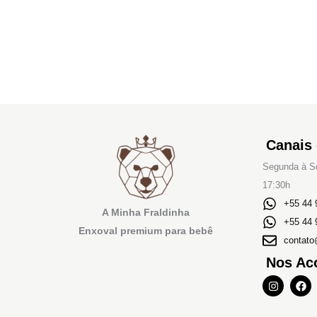
Canais
Segunda à Se
17:30h
+55 44 
A Minha Fraldinha
+55 44 
Enxoval premium para bebê
contato
Nos Ac
I
F
n
a
s
c
t
e