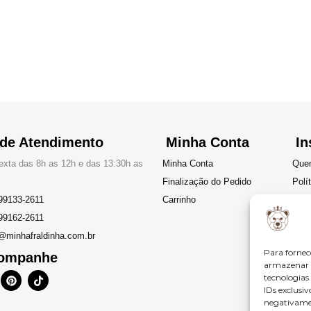
 de Atendimento
Minha Conta
In
xta das 8h as 12h e das 13:30h as
Minha Conta
Que
Finalização do Pedido
Polí
99133-2611
Carrinho
Devo
99162-2611
Polí
@minhafraldinha.com.br
Term
Para fornec
ompanhe
armazenar e
P
T
tecnologia
i
i
IDs exclusiv
n
k
negativamen
t
t