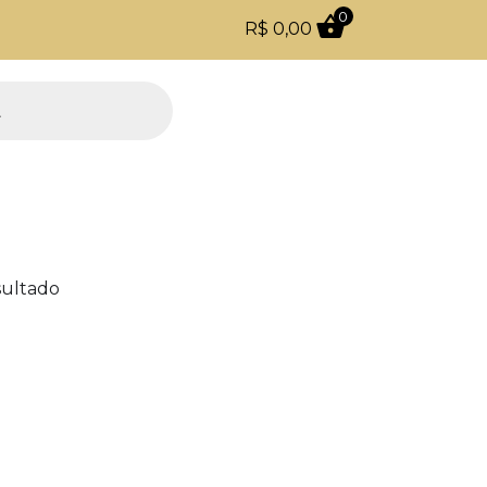
0
R$
0,00
Parcele em até 4 vezes sem juros
ultado