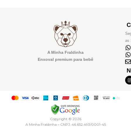
C
Seg
as 
A Minha Fraldinha
Enxoval premium para bebê
N
I
t
r
Copyright © 2026
A Minha Fraldinha – CNPJ: 46.652.493/0001-45