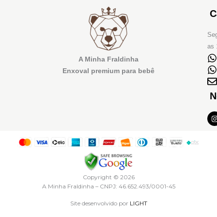
C
Seg
as 
A Minha Fraldinha
Enxoval premium para bebê
N
I
t
r
Copyright © 2026
A Minha Fraldinha – CNPJ: 46.652.493/0001-45
Site desenvolvido por
LIGHT