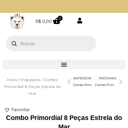
Ir
para
o
0
R$
0,00
Parcele em até 4 vezes sem juros
conteúdo
Pesquisar
produtos
Prev
Ne
ANTERIOR
PRÓXIMO
Início
/
Populares
/ Combo
Combo Primordial 8 Peças Cavalinhos
Combo Primordial 8 Peças Floresta Encantada
Primordial 8 Peças Estrela do
Mar
Favoritar
Combo Primordial 8 Peças Estrela do
Mar