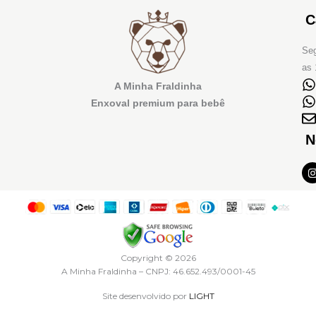
C
Seg
as 
A Minha Fraldinha
Enxoval premium para bebê
N
I
t
r
Copyright © 2026
A Minha Fraldinha – CNPJ: 46.652.493/0001-45
Site desenvolvido por
LIGHT