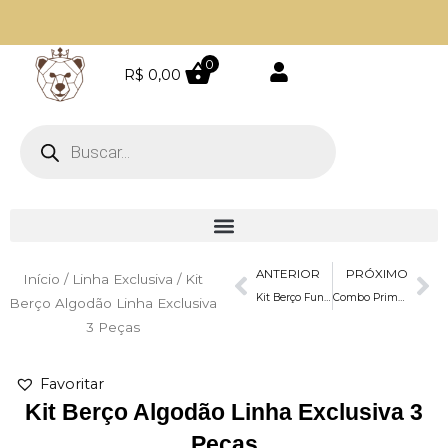
Ir
para
o
0
R$
0,00
Parcele em até 4 vezes sem juros
conteúdo
Pesquisar
produtos
Prev
Ne
ANTERIOR
PRÓXIMO
Início
/
Linha Exclusiva
/ Kit
Kit Berço Fundo do Mar Linha Exclusiva 3 Peças
Combo Primordial 8 Peças Libélula
Berço Algodão Linha Exclusiva
3 Peças
Favoritar
Kit Berço Algodão Linha Exclusiva 3
Peças