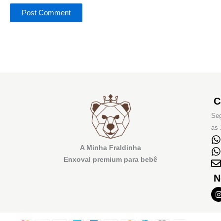
C
Seg
as 
A Minha Fraldinha
Enxoval premium para bebê
N
I
t