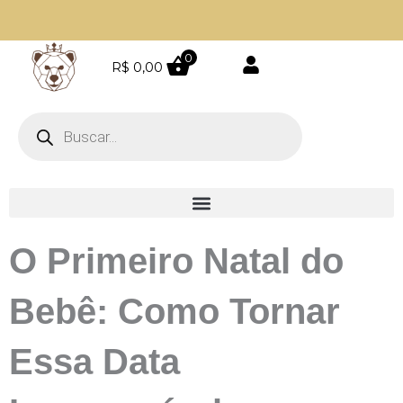
Ir
para
o
0
Parcele em até 4 vezes sem juros
R$
0,00
conteúdo
Pesquisar
produtos
O Primeiro Natal do
Bebê: Como Tornar
Essa Data