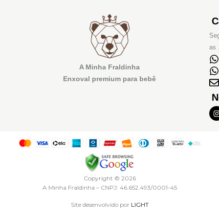
C
Seg
as 
A Minha Fraldinha
Enxoval premium para bebê
N
I
t
r
Copyright © 2026
A Minha Fraldinha – CNPJ: 46.652.493/0001-45
Site desenvolvido por
LIGHT