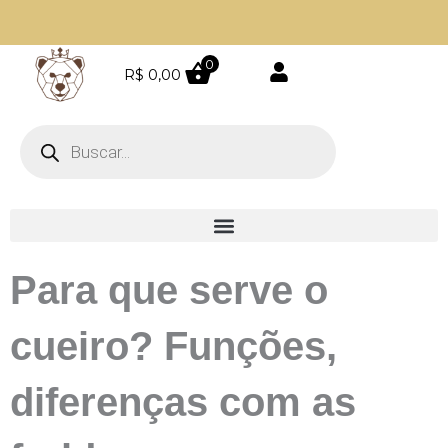
Ir
para
Parcele em até 4 vezes sem juros
o
0
R$
0,00
conteúdo
Pesquisar
produtos
Para que serve o
cueiro? Funções,
diferenças com as