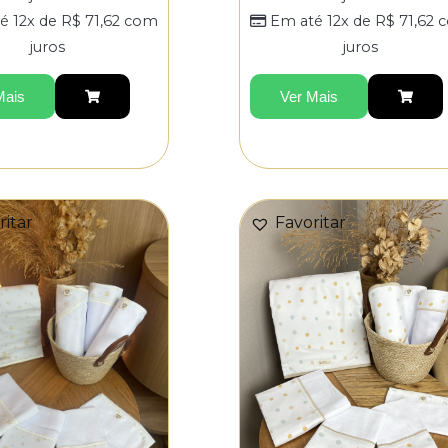
é 12x de
R$
71,62
com
Em até 12x de
R$
71,62
c
juros
juros
Mais
Ver Mais
ritar
Favoritar