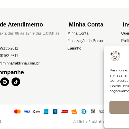
 de Atendimento
Minha Conta
In
xta das 8h as 12h e das 13:30h as
Minha Conta
Que
Finalização do Pedido
Polí
99133-2611
Carrinho
Devo
99162-2611
Polí
@minhafraldinha.com.br
Term
Para fornec
ompanhe
armazenar e
P
T
tecnologia
i
i
IDs exclusiv
n
k
negativamen
t
t
e
o
r
k
e
s
t
6
A Minha Fraldinha – CNPJ: 46.6