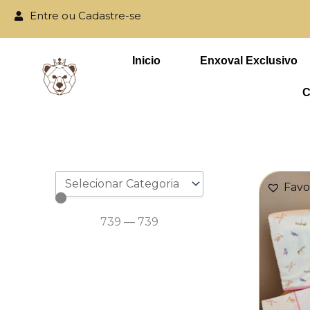
Ir
Entre ou Cadastre-se
para
o
Parcele em até
Inicio
Enxoval Exclusivo
conteúdo
C
Favo
739
—
739