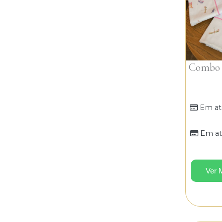
Combo P
Em at
Em at
Ver 