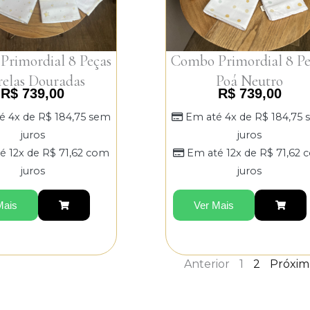
rimordial 8 Peças
Combo Primordial 8 Pe
relas Douradas
Poá Neutro
R$
739,00
R$
739,00
é 4x de
R$
184,75
sem
Em até 4x de
R$
184,75
juros
juros
é 12x de
R$
71,62
com
Em até 12x de
R$
71,62
c
juros
juros
Mais
Ver Mais
Anterior
1
2
Próxim