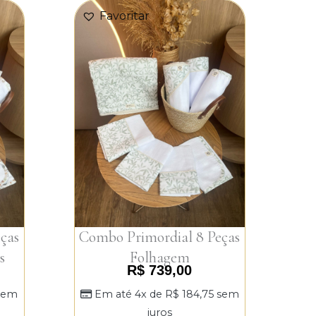
Favoritar
ças
Combo Primordial 8 Peças
s
Folhagem
R$
739,00
sem
Em até 4x de
R$
184,75
sem
juros