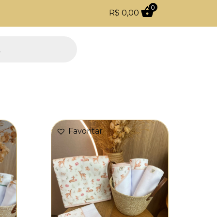
0
R$
0,00
Todo o site com 5% de desconto no PIX
Favoritar