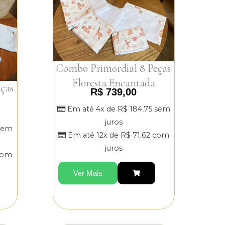
Combo Primordial 8 Peças
Floresta Encantada
ças
R$
739,00
Em até 4x de
R$
184,75
sem
juros
sem
Em até 12x de
R$
71,62
com
juros
om
Ver Mais