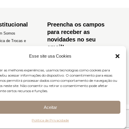
stitucional
Preencha os campos
para receber as
m Somos
novidades no seu
tica de Trocas e
email!
luções
Esse site usa Cookies
tica de Privacidade
os e Condições
er as melhores experiências, usamos tecnologias como cookies para
/ou acessar informações do dispositivo. O consentimento para essas
s nos permitirá processar dados como comportamento de navegação ou
os neste site. Não consentir ou retirar o consentimento pode afetar
te certos recursos e funções.
Enviar
Aceitar
Política de Privacidade
52.493/0001-45
Site desenvolvido por
LIGHT