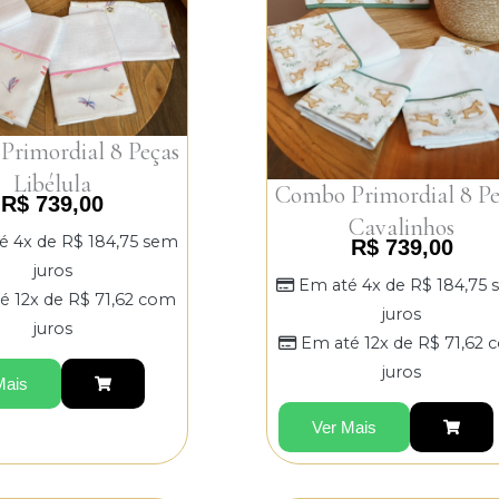
rimordial 8 Peças
Libélula
Combo Primordial 8 Pe
R$
739,00
Cavalinhos
é 4x de
R$
184,75
sem
R$
739,00
juros
Em até 4x de
R$
184,75
é 12x de
R$
71,62
com
juros
juros
Em até 12x de
R$
71,62
c
juros
Mais
Ver Mais