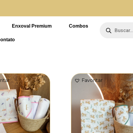
 4 vezes sem juros
Pesquisar
produtos
Enxoval Premium
Combos
ontato
Page
Page
ritar
Favoritar