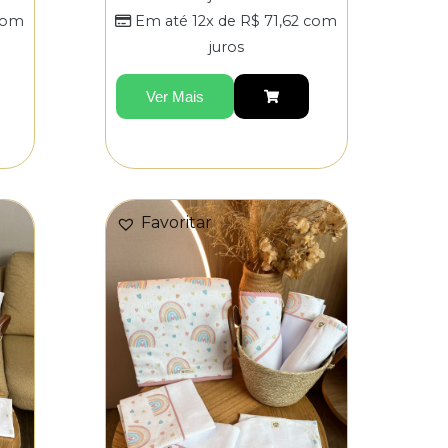
om
Em até 12x de
R$
71,62
com
juros
Ver Mais
Favoritar