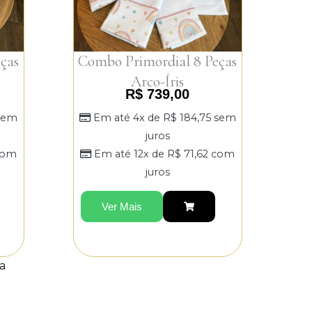
ças
Combo Primordial 8 Peças
Arco-Íris
R$
739,00
sem
Em até 4x de
R$
184,75
sem
juros
om
Em até 12x de
R$
71,62
com
juros
Ver Mais
a