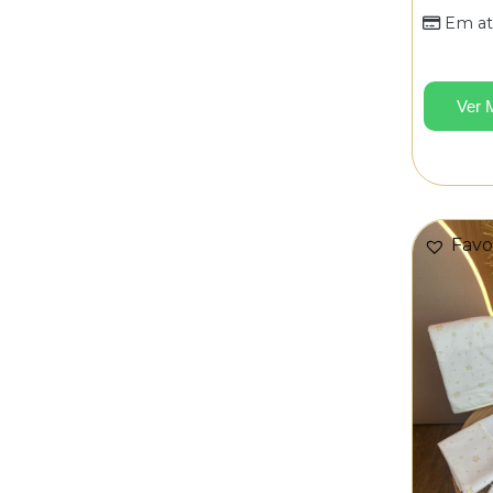
Em at
Ver 
Favo