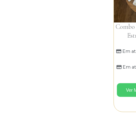
Combo P
Est
Em at
Em at
Ver 