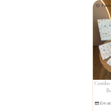
Favo
Combo P
Es
Em at