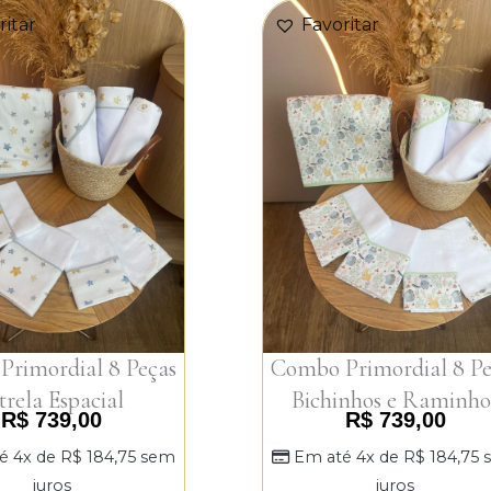
ritar
Favoritar
rimordial 8 Peças
Combo Primordial 8 Pe
trela Espacial
Bichinhos e Raminho
R$
739,00
R$
739,00
é 4x de
R$
184,75
sem
Em até 4x de
R$
184,75
juros
juros