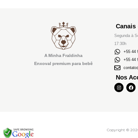
Canais
Segunda à Se
17:30h
+55 44 
A Minha Fraldinha
+55 44 
Enxoval premium para bebê
contato
Nos Ac
I
F
n
a
s
c
t
e
a
b
g
o
r
o
a
k
m
Copyright © 202