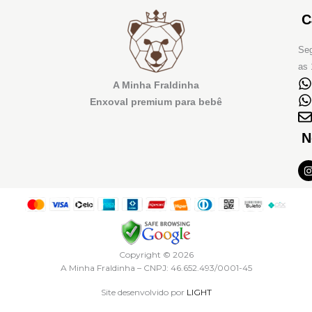
C
Seg
as 
A Minha Fraldinha
Enxoval premium para bebê
N
I
t
r
Copyright © 2026
A Minha Fraldinha – CNPJ: 46.652.493/0001-45
Site desenvolvido por
LIGHT