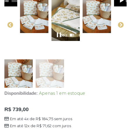
00:00
00:00
00:
00:21
00:39
Apenas 1 em estoque
Disponibilidade:
R$
739,00
Em até 4x de
R$
184,75
sem juros
Em até 12x de
R$
71,62
com juros