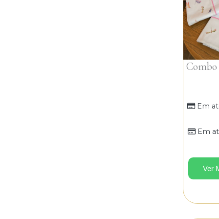
Combo P
Em at
Em at
Ver 