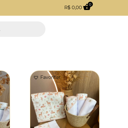
0
R$
0,00
Todo o site com 5% de desconto no PIX
Favoritar