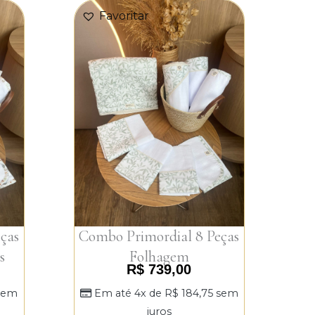
Favoritar
ças
Combo Primordial 8 Peças
s
Folhagem
R$
739,00
sem
Em até 4x de
R$
184,75
sem
juros