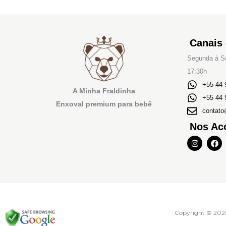
Canais
Segunda à Se
17:30h
+55 44 
A Minha Fraldinha
+55 44 
Enxoval premium para bebê
contato
Nos Ac
I
F
n
a
s
c
t
e
a
b
g
o
r
o
a
k
m
Copyright © 202