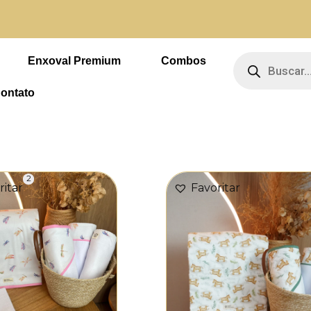
 4 vezes sem juros
Pesquisar
produtos
Enxoval Premium
Combos
ontato
Page
Page
2
ritar
Favoritar