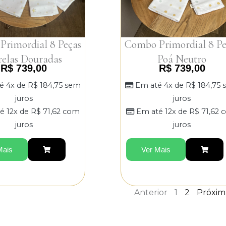
rimordial 8 Peças
Combo Primordial 8 Pe
relas Douradas
Poá Neutro
R$
739,00
R$
739,00
é 4x de
R$
184,75
sem
Em até 4x de
R$
184,75
juros
juros
é 12x de
R$
71,62
com
Em até 12x de
R$
71,62
c
juros
juros
Mais
Ver Mais
Anterior
1
2
Próxim