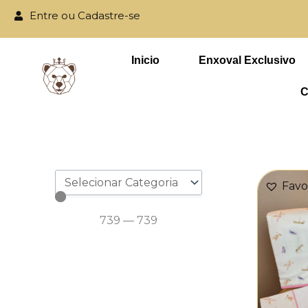
Ir
Entre ou Cadastre-se
para
Parcele em até
o
Inicio
Enxoval Exclusivo
conteúdo
C
Favo
739
—
739