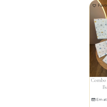
Favo
Combo P
Es
Em at