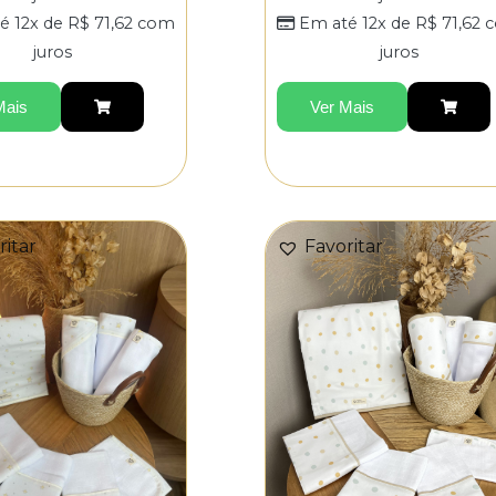
é 12x de
R$
71,62
com
Em até 12x de
R$
71,62
c
juros
juros
Mais
Ver Mais
ritar
Favoritar