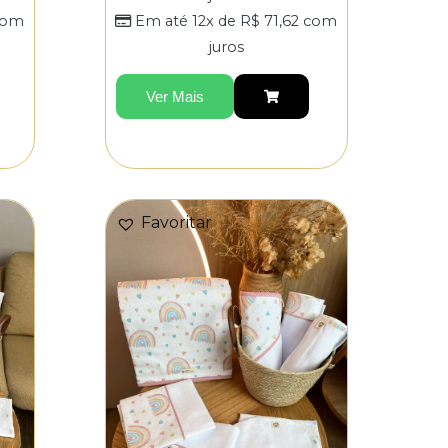
om
Em até 12x de
R$
71,62
com
juros
Ver Mais
Favoritar