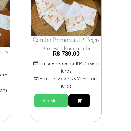
Combo Primordial 8 Peças
Floresta Encantada
ças
R$
739,00
Em até 4x de
R$
184,75
sem
juros
sem
Em até 12x de
R$
71,62
com
juros
om
Ver Mais