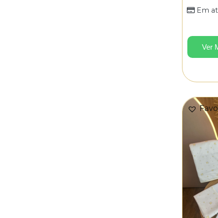
Em at
Ver 
Favo