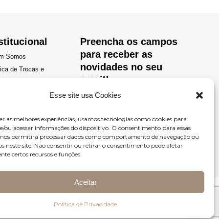
stitucional
Preencha os campos
para receber as
m Somos
novidades no seu
tica de Trocas e
email!
luções
Esse site usa Cookies
tica de Privacidade
os e Condições
er as melhores experiências, usamos tecnologias como cookies para
/ou acessar informações do dispositivo. O consentimento para essas
s nos permitirá processar dados como comportamento de navegação ou
os neste site. Não consentir ou retirar o consentimento pode afetar
te certos recursos e funções.
Enviar
Aceitar
Política de Privacidade
52.493/0001-45
Site desenvolvido por
LIGHT