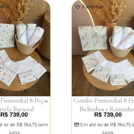
ritar
Favoritar
rimordial 8 Peças
Combo Primordial 8 Pe
trela Espacial
Bichinhos e Raminho
R$
739,00
R$
739,00
é 4x de
R$
184,75
sem
Em até 4x de
R$
184,75
juros
juros