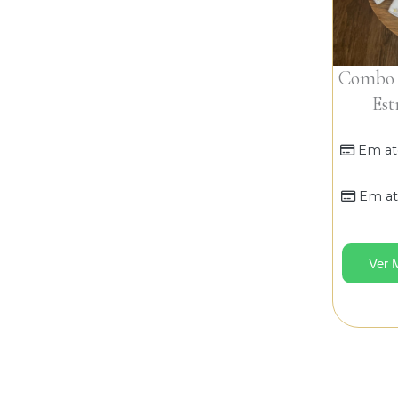
Combo P
Est
Em at
Em at
Ver 