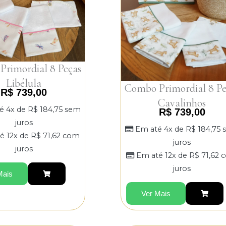
rimordial 8 Peças
Libélula
Combo Primordial 8 Pe
R$
739,00
Cavalinhos
é 4x de
R$
184,75
sem
R$
739,00
juros
Em até 4x de
R$
184,75
é 12x de
R$
71,62
com
juros
juros
Em até 12x de
R$
71,62
c
juros
Mais
Ver Mais