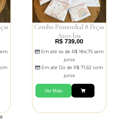
ças
Combo Primordial 8 Peças
Arco-Íris
R$
739,00
sem
Em até 4x de
R$
184,75
sem
juros
om
Em até 12x de
R$
71,62
com
juros
Ver Mais
a