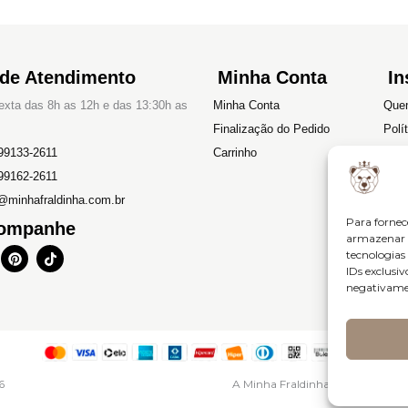
 de Atendimento
Minha Conta
In
xta das 8h as 12h e das 13:30h as
Minha Conta
Que
Finalização do Pedido
Polí
99133-2611
Carrinho
Devo
99162-2611
Polí
@minhafraldinha.com.br
Term
Para fornec
ompanhe
armazenar e
P
T
tecnologia
i
i
IDs exclusiv
n
k
negativamen
t
t
e
o
r
k
e
s
t
6
A Minha Fraldinha – CNPJ: 46.6