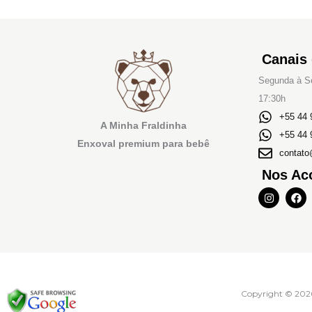
Canais
Segunda à Se
17:30h
+55 44 
A Minha Fraldinha
+55 44 
Enxoval premium para bebê
contato
Nos Ac
I
F
n
a
s
c
t
e
a
b
g
o
r
o
a
k
m
Copyright © 202