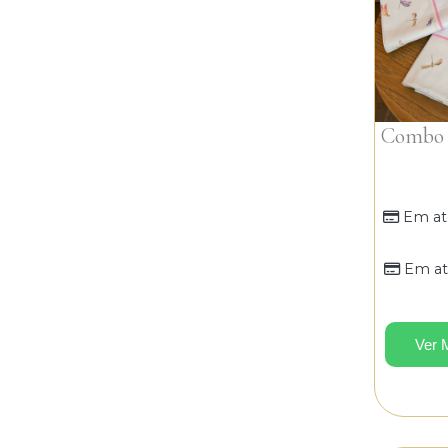
Combo P
Em at
Em at
Ver 