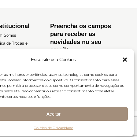
stitucional
Preencha os campos
para receber as
m Somos
novidades no seu
tica de Trocas e
email!
luções
Esse site usa Cookies
tica de Privacidade
os e Condições
er as melhores experiências, usamos tecnologias como cookies para
/ou acessar informações do dispositivo. O consentimento para essas
s nos permitirá processar dados como comportamento de navegação ou
os neste site. Não consentir ou retirar o consentimento pode afetar
te certos recursos e funções.
Enviar
Aceitar
Política de Privacidade
52.493/0001-45
Site desenvolvido por
LIGHT