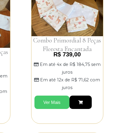
Combo Primordial 8 Peças
Floresta Encantada
ças
R$
739,00
Em até 4x de
R$
184,75
sem
juros
sem
Em até 12x de
R$
71,62
com
juros
om
Ver Mais