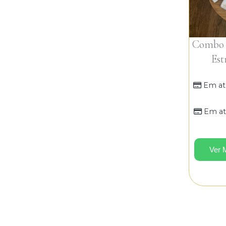
Combo P
Est
Em at
Em at
Ver 