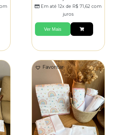
om
Em até 12x de
R$
71,62
com
juros
Ver Mais
Favoritar