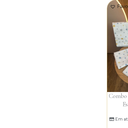
Favo
Combo P
Es
Em at