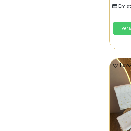
Em at
Ver 
Favo