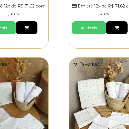
é 12x de
R$
71,62
com
Em até 12x de
R$
71,62
c
juros
juros
Mais
Ver Mais
ritar
Favoritar