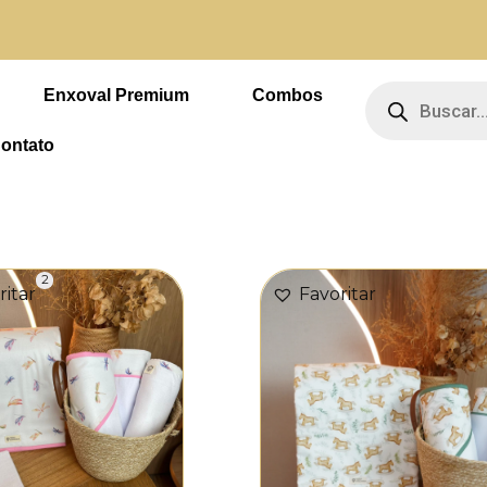
 4 vezes sem juros
Pesquisar
produtos
Enxoval Premium
Combos
ontato
Page
Page
2
ritar
Favoritar