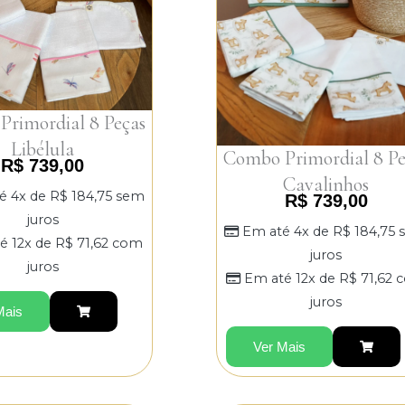
rimordial 8 Peças
Libélula
Combo Primordial 8 Pe
R$
739,00
Cavalinhos
é 4x de
R$
184,75
sem
R$
739,00
juros
Em até 4x de
R$
184,75
é 12x de
R$
71,62
com
juros
juros
Em até 12x de
R$
71,62
c
juros
Mais
Ver Mais