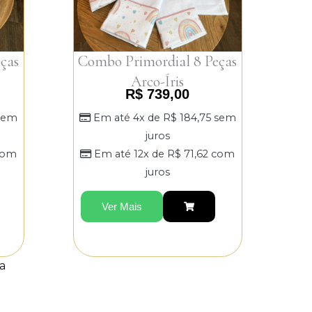
ças
Combo Primordial 8 Peças
Arco-Íris
R$
739,00
sem
Em até 4x de
R$
184,75
sem
juros
om
Em até 12x de
R$
71,62
com
juros
Ver Mais
a