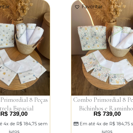
ritar
Favoritar
rimordial 8 Peças
Combo Primordial 8 Pe
trela Espacial
Bichinhos e Raminho
R$
739,00
R$
739,00
é 4x de
R$
184,75
sem
Em até 4x de
R$
184,75
juros
juros