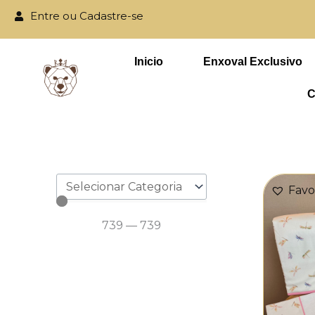
Ir
Entre ou Cadastre-se
para
Parcele em até
o
Inicio
Enxoval Exclusivo
conteúdo
C
Favo
739
—
739