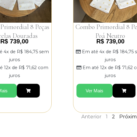
rimordial 8 Peças
Combo Primordial 8 Pe
relas Douradas
Poá Neutro
R$
739,00
R$
739,00
é 4x de
R$
184,75
sem
Em até 4x de
R$
184,75
juros
juros
é 12x de
R$
71,62
com
Em até 12x de
R$
71,62
c
juros
juros
Mais
Ver Mais
Anterior
1
2
Próxim