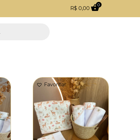
0
R$
0,00
Todo o site com 5% de desconto no PIX
Favoritar