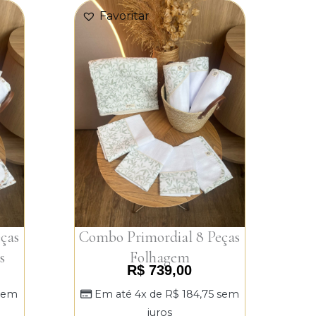
Favoritar
ças
Combo Primordial 8 Peças
s
Folhagem
R$
739,00
sem
Em até 4x de
R$
184,75
sem
juros