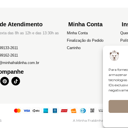
 de Atendimento
Minha Conta
In
xta das 8h as 12h e das 13:30h as
Minha Conta
Que
Finalização do Pedido
Polí
99133-2611
Carrinho
Devo
99162-2611
Polí
@minhafraldinha.com.br
Term
Para fornec
ompanhe
armazenar e
P
T
tecnologia
i
i
IDs exclusiv
n
k
negativamen
t
t
e
o
r
k
e
s
t
6
A Minha Fraldinha – CNPJ: 46.6