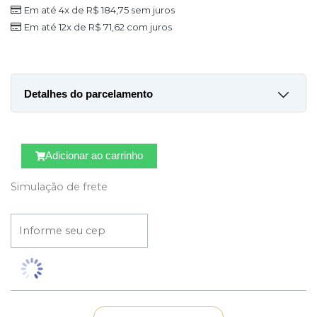
Em até 4x de
R$
184,75
sem juros
Em até 12x de
R$
71,62
com juros
Combo
Primordial
Detalhes do parcelamento
8
Peças
Cartões de crédito:
Raposa
de
Adicionar ao carrinho
Outono
Simulação de frete
quantidade
Parcelas:
1x de
R$
739,00
sem
R$
739,00
juros
2x de
R$
369,50
sem
R$
739,00
juros