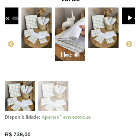
00:00
00:00
00:
00:21
00:35
Apenas 1 em estoque
Disponibilidade:
R$
739,00