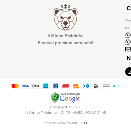
C
Seg
as 
A Minha Fraldinha
Enxoval premium para bebê
N
I
t
r
Copyright © 2026
A Minha Fraldinha – CNPJ: 46.652.493/0001-45
Site desenvolvido por
LIGHT