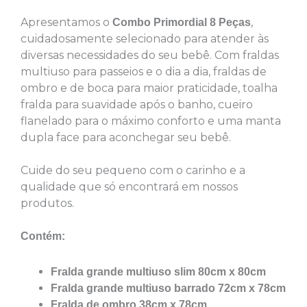
juros
Apresentamos o
,
Combo Primordial 8 Peças
10x de
R$
83,14
com
cuidadosamente selecionado para atender às
R$
831,40
juros
diversas necessidades do seu bebê. Com fraldas
multiuso para passeios e o dia a dia, fraldas de
11x de
R$
76,86
com
ombro e de boca para maior praticidade, toalha
R$
845,46
juros
fralda para suavidade após o banho, cueiro
flanelado para o máximo conforto e uma manta
12x de
R$
71,62
com
dupla face para aconchegar seu bebê.
R$
859,44
juros
Cuide do seu pequeno com o carinho e a
qualidade que só encontrará em nossos
produtos.
Contém:
Fralda grande multiuso slim 80cm x 80cm
Fralda grande multiuso barrado 72cm x 78cm
Fralda de ombro 38cm x 78cm