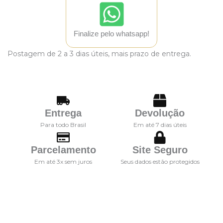
3x de
R$
246,33
sem
R$
738,99
juros
Finalize pelo whatsapp!
4x de
R$
184,75
sem
R$
739,00
Postagem de 2 a 3 dias úteis, mais prazo de entrega.
juros
5x de
R$
152,97
com
R$
764,85
juros
6x de
R$
129,57
com
Entrega
Devolução
R$
777,42
juros
Para todo Brasil
Em até 7 dias úteis
7x de
R$
113,07
com
Parcelamento
Site Seguro
R$
791,49
juros
Em até 3x sem juros
Seus dados estão protegidos
8x de
R$
100,60
com
R$
804,80
juros
Descrição
9x de
R$
90,98
com
R$
818,82