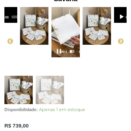
00:00
00:00
00:
00:20
00:43
Apenas 1 em estoque
Disponibilidade:
R$
739,00