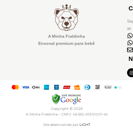
C
Seg
as 
A Minha Fraldinha
Enxoval premium para bebê
N
I
t
r
Copyright © 2026
A Minha Fraldinha – CNPJ: 46.652.493/0001-45
Site desenvolvido por
LIGHT