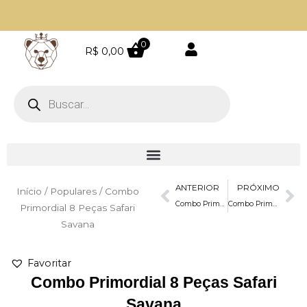
Ir
para
o
0
Todo o site com 5% de desconto no PIX
R$
0,00
conteúdo
Pesquisar
produtos
Prev
Ne
ANTERIOR
PRÓXIMO
Início
/
Populares
/ Combo
Combo Primordial 8 Peças Safari Selva
Combo Primordial 8 Peças Xadrez Verde
Primordial 8 Peças Safari
Macacão Xadrez Gola
Savana
Dinossauro Mini & Co - RN
R$
110,44
+
ADICIONAR
Favoritar
Combo Primordial 8 Peças Safari
Savana